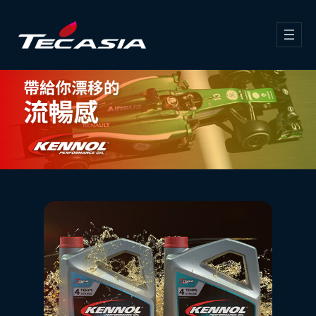
跳
至
主
要
內
容